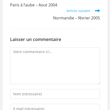
more
Paris à l’aube – Aout 2004
articles
Article suivant
Normandie – février 2005
Laisser un commentaire
Comment
Enter
your
name
Enter