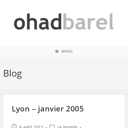
Skip
to
content
MENU
Blog
Lyon – janvier 2005
Publication
Post
6 août 2011
Le monde